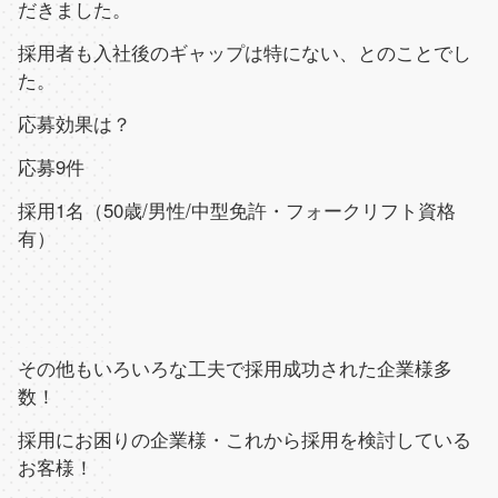
だきました。
採用者も入社後のギャップは特にない、とのことでし
た。
応募効果は？
応募
9
件
採用
1
名（
50
歳
/
男性
/
中型免許・フォークリフト資格
有）
その他もいろいろな工夫で採用成功された企業様多
数！
採用にお困りの企業様・これから採用を検討している
お客様！