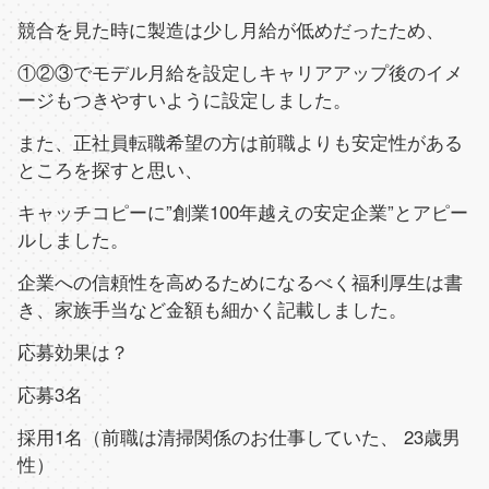
競合を見た時に製造は少し月給が低めだったため、
①②③でモデル月給を設定しキャリアアップ後のイメ
ージもつきやすいように設定しました。
また、正社員転職希望の方は前職よりも安定性がある
ところを探すと思い、
キャッチコピーに
”
創業
100
年越えの安定企業
”
とアピー
ルしました。
企業への信頼性を高めるためになるべく福利厚生は書
き、家族手当など金額も細かく記載しました。
応募効果は？
応募
3
名
採用
1
名（前職は清掃関係のお仕事していた、
23
歳男
性）